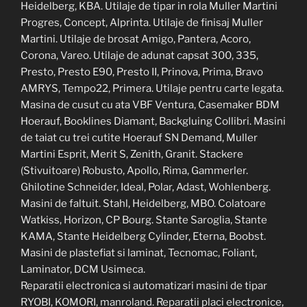
Heidelberg, KBA. Utilaje de tipar in rola Muller Martini
Progres, Concept, Alprinta. Utilaje de finisaj Muller
Martini. Utilaje de brosat Amigo, Pantera, Acoro,
Corona, Vareo. Utilaje de adunat capsat 300, 335,
Presto, Presto E90, Presto II, Prinova, Prima, Bravo
AMRYS, Tempo22, Primera. Utilaje pentru carte legata.
Masina de cusut cu ata VBF Ventura, Casemaker BDM
Hoerauf, Booklines Diamant, Backgluing Collibri. Masini
de taiat cu trei cutite Hoerauf SN Demand, Muller
Martini Esprit, Merit S, Zenith, Granit. Stackere
(Stivuitoare) Robusto, Apollo, Rima, Gammerler.
Ghilotine Schneider, Ideal, Polar, Adast, Wohlenberg.
Masini de faltuit. Stahl, Heidelberg, MBO. Colatoare
Watkiss, Horizon, CP Bourg. Stante Saroglia, Stante
KAMA, Stante Heidelberg Cylinder, Eterna, Boobst.
Masini de plastefiat si laminat, Tecnomac, Foliant,
Laminator, DCM Usimeca.
Reparatii electronica si automatizari masini de tipar
RYOBI, KOMORI, manroland. Reparatii placi electronice,