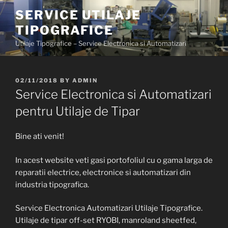
Skip
SERVICE UTILAJE
to
TIPOGRAFICE
content
Utilaje Tipografice – Service Electronica si Automatizari
POSTED
02/11/2018
BY
ADMIN
ON
Service Electronica si Automatizari
pentru Utilaje de Tipar
Bine ati venit!
In acest website veti gasi portofoliul cu o gama larga de
reparatii electrice, electronice si automatizari din
industria tipografica.
Service Electronica Automatizari Utilaje Tipografice.
Utilaje de tipar off-set RYOBI, manroland sheetfed,