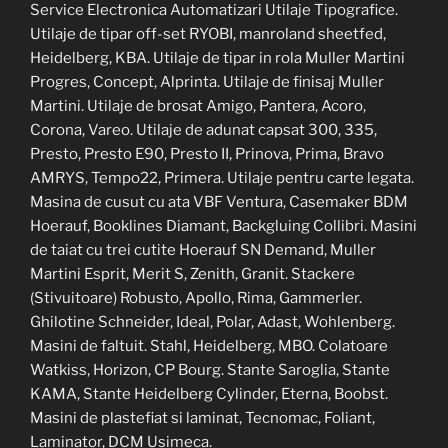
Service Electronica Automatizari Utilaje Tipografice.
Utilaje de tipar off-set RYOBI, manroland sheetfed,
Heidelberg, KBA. Utilaje de tipar in rola Muller Martini
Progres, Concept, Alprinta. Utilaje de finisaj Muller
Martini. Utilaje de brosat Amigo, Pantera, Acoro,
Corona, Vareo. Utilaje de adunat capsat 300, 335,
Presto, Presto E90, Presto II, Prinova, Prima, Bravo
AMRYS, Tempo22, Primera. Utilaje pentru carte legata.
Masina de cusut cu ata VBF Ventura, Casemaker BDM
Hoerauf, Booklines Diamant, Backgluing Collibri. Masini
de taiat cu trei cutite Hoerauf SN Demand, Muller
Martini Esprit, Merit S, Zenith, Granit. Stackere
(Stivuitoare) Robusto, Apollo, Rima, Gammerler.
Ghilotine Schneider, Ideal, Polar, Adast, Wohlenberg.
Masini de faltuit. Stahl, Heidelberg, MBO. Colatoare
Watkiss, Horizon, CP Bourg. Stante Saroglia, Stante
KAMA, Stante Heidelberg Cylinder, Eterna, Boobst.
Masini de plastefiat si laminat, Tecnomac, Foliant,
Laminator, DCM Usimeca.