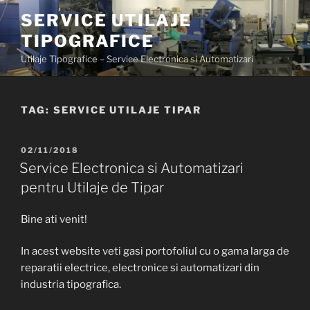
Skip
SERVICE UTILAJE
to
TIPOGRAFICE
content
Utilaje Tipografice – Service Electronica si Automatizari
TAG:
SERVICE UTILAJE TIPAR
POSTED
02/11/2018
ON
Service Electronica si Automatizari
pentru Utilaje de Tipar
Bine ati venit!
In acest website veti gasi portofoliul cu o gama larga de
reparatii electrice, electronice si automatizari din
industria tipografica.